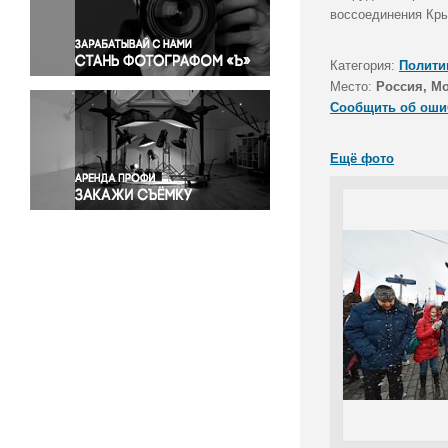
Правосудие
воссоединения Кры
Происшествия и конфликты
Религия
Категория:
Полити
Место:
Россия, М
Светская жизнь
Сообщить об оши
Спорт
Экология
Ещё фото
Экономика и бизнес