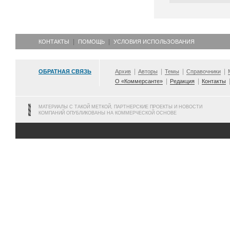
КОНТАКТЫ
ПОМОЩЬ
УСЛОВИЯ ИСПОЛЬЗОВАНИЯ
ОБРАТНАЯ СВЯЗЬ
Архив
Авторы
Темы
Справочники
О «Коммерсанте»
Редакция
Контакты
МАТЕРИАЛЫ С ТАКОЙ МЕТКОЙ, ПАРТНЕРСКИЕ ПРОЕКТЫ И НОВОСТИ
КОМПАНИЙ ОПУБЛИКОВАНЫ НА КОММЕРЧЕСКОЙ ОСНОВЕ