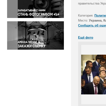
Правосудие
правительства Укр
Происшествия и конфликты
Религия
Категория:
Полити
Место:
Украина, К
Светская жизнь
Сообщить об оши
Спорт
Экология
Ещё фото
Экономика и бизнес