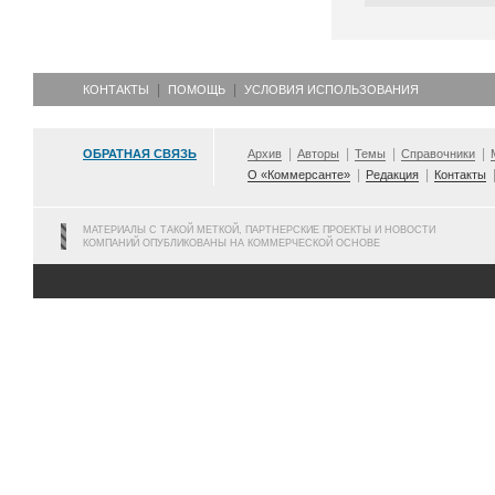
КОНТАКТЫ
ПОМОЩЬ
УСЛОВИЯ ИСПОЛЬЗОВАНИЯ
ОБРАТНАЯ СВЯЗЬ
Архив
Авторы
Темы
Справочники
О «Коммерсанте»
Редакция
Контакты
МАТЕРИАЛЫ С ТАКОЙ МЕТКОЙ, ПАРТНЕРСКИЕ ПРОЕКТЫ И НОВОСТИ
КОМПАНИЙ ОПУБЛИКОВАНЫ НА КОММЕРЧЕСКОЙ ОСНОВЕ