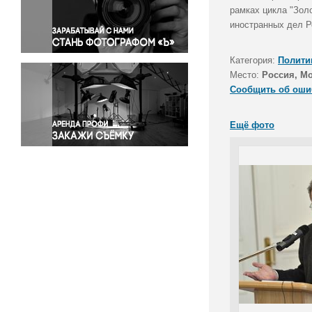
Правосудие
рамках цикла "Зол
иностранных дел Р
Происшествия и конфликты
Религия
Категория:
Полити
Светская жизнь
Место:
Россия, М
Спорт
Сообщить об оши
Экология
Экономика и бизнес
Ещё фото