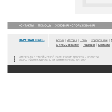
КОНТАКТЫ
ПОМОЩЬ
УСЛОВИЯ ИСПОЛЬЗОВАНИЯ
ОБРАТНАЯ СВЯЗЬ
Архив
Авторы
Темы
Справочники
О «Коммерсанте»
Редакция
Контакты
МАТЕРИАЛЫ С ТАКОЙ МЕТКОЙ, ПАРТНЕРСКИЕ ПРОЕКТЫ И НОВОСТИ
КОМПАНИЙ ОПУБЛИКОВАНЫ НА КОММЕРЧЕСКОЙ ОСНОВЕ