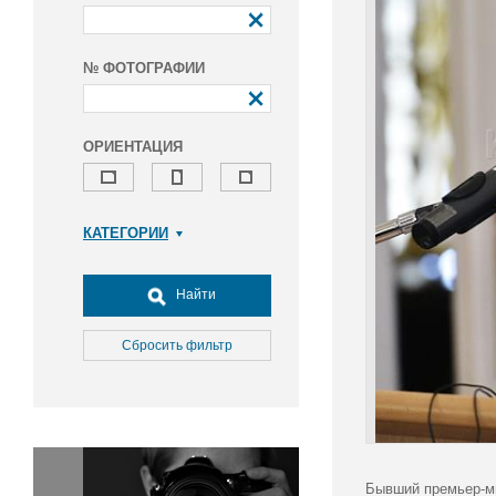
№ ФОТОГРАФИИ
ОРИЕНТАЦИЯ
КАТЕГОРИИ
Армия и ВПК
Досуг, туризм и отдых
Найти
Культура
Медицина
Сбросить фильтр
Наука
Образование
Общество
Окружающая среда
Политика
Бывший премьер-ми