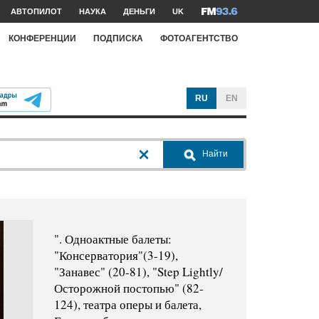
АВТОПИЛОТ
НАУКА
ДЕНЬГИ
UK
КОНФЕРЕНЦИИ
ПОДПИСКА
ФОТОАГЕНТСТВО
RU
EN
Найти
". Одноактные балеты:
"Консерватория"(3-19),
"Занавес" (20-81), "Step Lightly/
Осторожной постопью" (82-
124), театра оперы и балета,