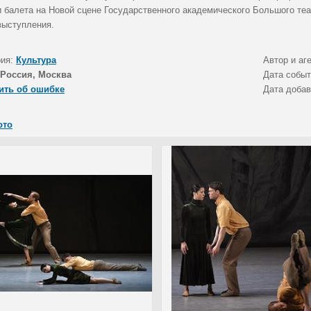
и балета на Новой сцене Государственного академического Большого теа
выступления.
рия:
Культура
Автор и аг
Россия, Москва
Дата собы
ить об ошибке
Дата доба
ото