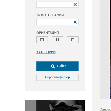
№ ФОТОГРАФИИ
ОРИЕНТАЦИЯ
КАТЕГОРИИ
Армия и ВПК
Досуг, туризм и отдых
Найти
Культура
Медицина
Сбросить фильтр
Наука
Образование
Общество
Окружающая среда
Политика
Одноак