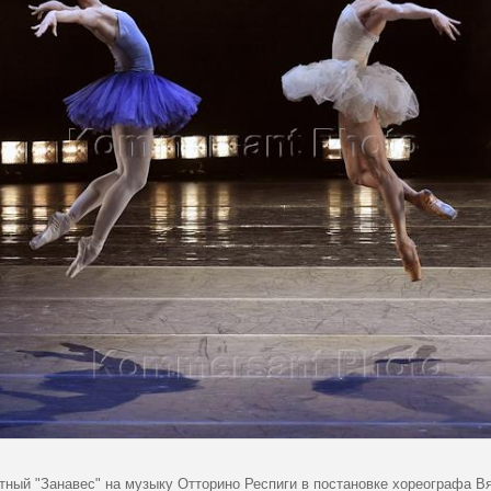
тный "Занавес" на музыку Отторино Респиги в постановке хореографа В