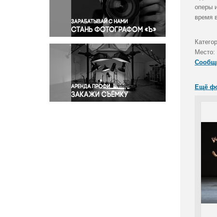
Правосудие
оперы 
время 
Происшествия и конфликты
Религия
Катего
Светская жизнь
Место:
Спорт
Сообщ
Экология
Экономика и бизнес
Ещё ф