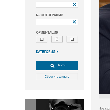
№ ФОТОГРАФИИ
ОРИЕНТАЦИЯ
КАТЕГОРИИ
Армия и ВПК
Досуг, туризм и отдых
Найти
Культура
Медицина
Сбросить фильтр
Наука
Образование
Общество
Окружающая среда
Политика
Презид