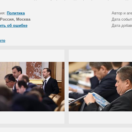
рия:
Политика
Автор и аг
Россия, Москва
Дата собы
ить об ошибке
Дата доба
ото