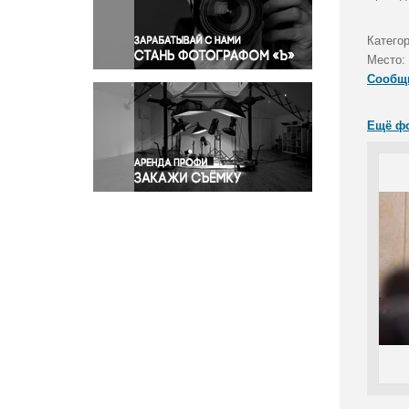
Правосудие
Происшествия и конфликты
Катего
Религия
Место:
Сообщ
Светская жизнь
Спорт
Ещё ф
Экология
Экономика и бизнес