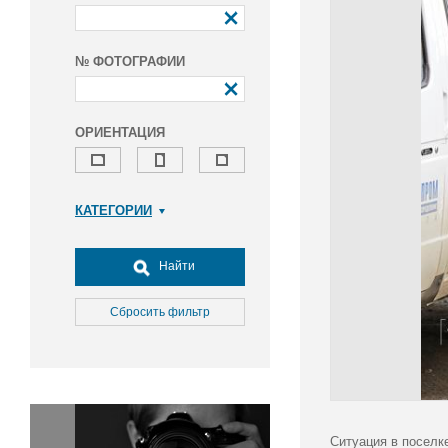
№ ФОТОГРАФИИ
ОРИЕНТАЦИЯ
КАТЕГОРИИ
Армия и ВПК
Досуг, туризм и отдых
Найти
Культура
Медицина
Сбросить фильтр
Наука
Образование
Общество
Окружающая среда
Политика
Ситуация в поселк