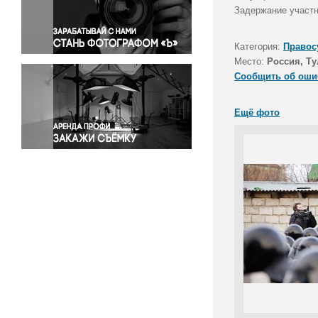
Правосудие
Задержание участн
Происшествия и конфликты
Религия
Категория:
Правос
Место:
Россия, Ту
Светская жизнь
Сообщить об оши
Спорт
Экология
Ещё фото
Экономика и бизнес