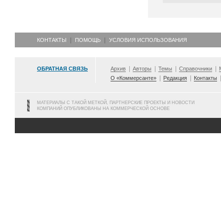
КОНТАКТЫ
ПОМОЩЬ
УСЛОВИЯ ИСПОЛЬЗОВАНИЯ
ОБРАТНАЯ СВЯЗЬ
Архив
Авторы
Темы
Справочники
О «Коммерсанте»
Редакция
Контакты
МАТЕРИАЛЫ С ТАКОЙ МЕТКОЙ, ПАРТНЕРСКИЕ ПРОЕКТЫ И НОВОСТИ
КОМПАНИЙ ОПУБЛИКОВАНЫ НА КОММЕРЧЕСКОЙ ОСНОВЕ