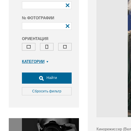
№ ФОТОГРАФИИ
ОРИЕНТАЦИЯ
КАТЕГОРИИ
Армия и ВПК
Досуг, туризм и отдых
Найти
Культура
Медицина
Сбросить фильтр
Наука
Образование
Общество
Окружающая среда
Политика
Кинорежиссер (Вел