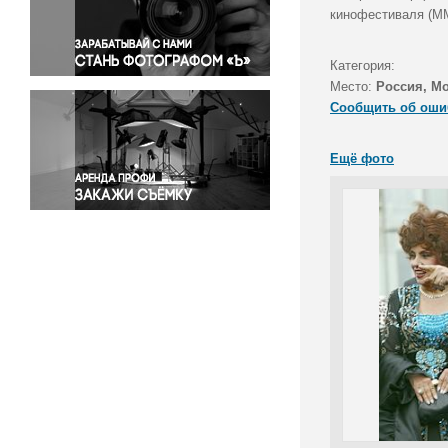
Правосудие
кинофестиваля (ММ
Происшествия и конфликты
Религия
Категория:
Место:
Россия, М
Светская жизнь
Сообщить об оши
Спорт
Экология
Ещё фото
Экономика и бизнес