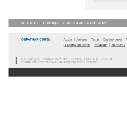
КОНТАКТЫ
ПОМОЩЬ
УСЛОВИЯ ИСПОЛЬЗОВАНИЯ
ОБРАТНАЯ СВЯЗЬ
Архив
Авторы
Темы
Справочники
О «Коммерсанте»
Редакция
Контакты
МАТЕРИАЛЫ С ТАКОЙ МЕТКОЙ, ПАРТНЕРСКИЕ ПРОЕКТЫ И НОВОСТИ
КОМПАНИЙ ОПУБЛИКОВАНЫ НА КОММЕРЧЕСКОЙ ОСНОВЕ