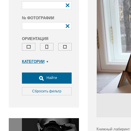
№ ФОТОГРАФИИ
ОРИЕНТАЦИЯ
КАТЕГОРИИ
Армия и ВПК
Досуг, туризм и отдых
Найти
Культура
Медицина
Сбросить фильтр
Наука
Образование
Общество
Окружающая среда
Политика
Книжный лабиринт 