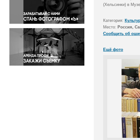
Правосудие
(Хельсинки) в Муз
Происшествия и конфликты
Религия
Категория:
Культу
Место:
Россия, Са
Светская жизнь
Сообщить об оши
Спорт
Экология
Ещё фото
Экономика и бизнес