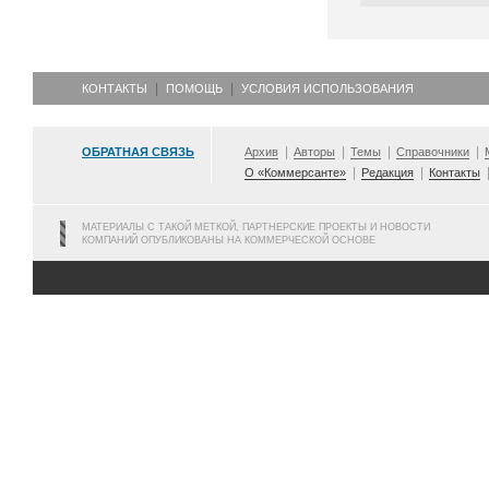
КОНТАКТЫ
ПОМОЩЬ
УСЛОВИЯ ИСПОЛЬЗОВАНИЯ
ОБРАТНАЯ СВЯЗЬ
Архив
Авторы
Темы
Справочники
О «Коммерсанте»
Редакция
Контакты
МАТЕРИАЛЫ С ТАКОЙ МЕТКОЙ, ПАРТНЕРСКИЕ ПРОЕКТЫ И НОВОСТИ
КОМПАНИЙ ОПУБЛИКОВАНЫ НА КОММЕРЧЕСКОЙ ОСНОВЕ