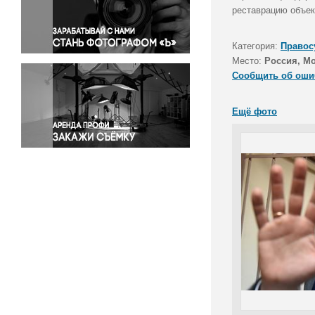
Правосудие
реставрацию объек
Происшествия и конфликты
Религия
Категория:
Правос
Место:
Россия, М
Светская жизнь
Сообщить об оши
Спорт
Экология
Ещё фото
Экономика и бизнес