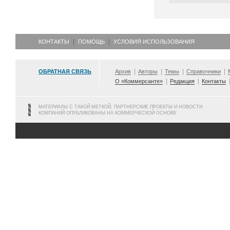
КОНТАКТЫ
ПОМОЩЬ
УСЛОВИЯ ИСПОЛЬЗОВАНИЯ
ОБРАТНАЯ СВЯЗЬ
Архив
Авторы
Темы
Справочники
О «Коммерсанте»
Редакция
Контакты
МАТЕРИАЛЫ С ТАКОЙ МЕТКОЙ, ПАРТНЕРСКИЕ ПРОЕКТЫ И НОВОСТИ
КОМПАНИЙ ОПУБЛИКОВАНЫ НА КОММЕРЧЕСКОЙ ОСНОВЕ