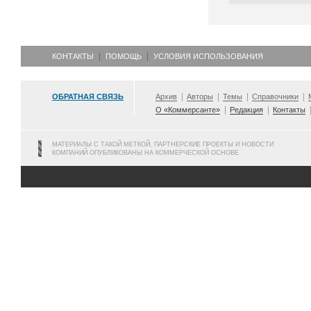
КОНТАКТЫ
ПОМОЩЬ
УСЛОВИЯ ИСПОЛЬЗОВАНИЯ
ОБРАТНАЯ СВЯЗЬ
Архив
Авторы
Темы
Справочники
О «Коммерсанте»
Редакция
Контакты
МАТЕРИАЛЫ С ТАКОЙ МЕТКОЙ, ПАРТНЕРСКИЕ ПРОЕКТЫ И НОВОСТИ
КОМПАНИЙ ОПУБЛИКОВАНЫ НА КОММЕРЧЕСКОЙ ОСНОВЕ