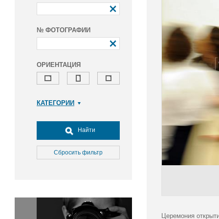
№ ФОТОГРАФИИ
ОРИЕНТАЦИЯ
КАТЕГОРИИ
Армия и ВПК
Досуг, туризм и отдых
Найти
Культура
Медицина
Сбросить фильтр
Наука
Образование
Общество
Окружающая среда
Политика
Церемония открыти