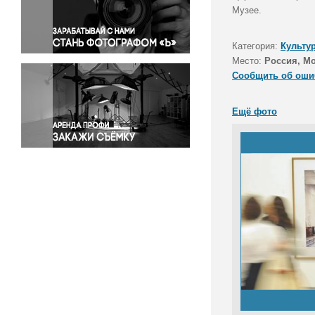
Правосудие
Музее.
Происшествия и конфликты
Религия
Категория:
Культу
Место:
Россия, М
Светская жизнь
Сообщить об оши
Спорт
Экология
Ещё фото
Экономика и бизнес