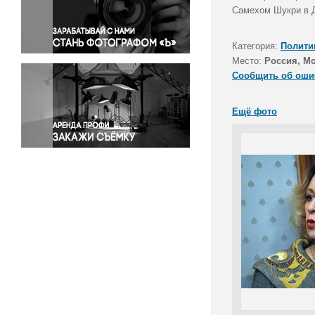
Правосудие
Самехом Шукри в 
Происшествия и конфликты
Религия
Категория:
Полити
Место:
Россия, М
Светская жизнь
Сообщить об оши
Спорт
Экология
Ещё фото
Экономика и бизнес