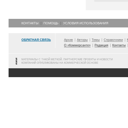
КОНТАКТЫ
ПОМОЩЬ
УСЛОВИЯ ИСПОЛЬЗОВАНИЯ
ОБРАТНАЯ СВЯЗЬ
Архив
Авторы
Темы
Справочники
О «Коммерсанте»
Редакция
Контакты
МАТЕРИАЛЫ С ТАКОЙ МЕТКОЙ, ПАРТНЕРСКИЕ ПРОЕКТЫ И НОВОСТИ
КОМПАНИЙ ОПУБЛИКОВАНЫ НА КОММЕРЧЕСКОЙ ОСНОВЕ