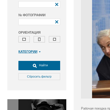
№ ФОТОГРАФИИ
ОРИЕНТАЦИЯ
КАТЕГОРИИ
Армия и ВПК
Досуг, туризм и отдых
Найти
Культура
Медицина
Сбросить фильтр
Наука
Образование
Общество
Окружающая среда
Политика
Рабочая поездка п