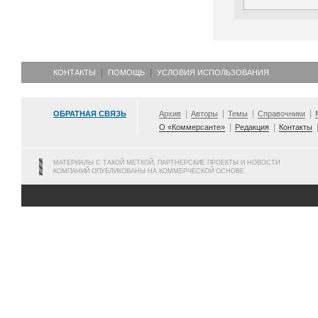
КОНТАКТЫ
ПОМОЩЬ
УСЛОВИЯ ИСПОЛЬЗОВАНИЯ
ОБРАТНАЯ СВЯЗЬ
Архив
Авторы
Темы
Справочники
О «Коммерсанте»
Редакция
Контакты
МАТЕРИАЛЫ С ТАКОЙ МЕТКОЙ, ПАРТНЕРСКИЕ ПРОЕКТЫ И НОВОСТИ
КОМПАНИЙ ОПУБЛИКОВАНЫ НА КОММЕРЧЕСКОЙ ОСНОВЕ