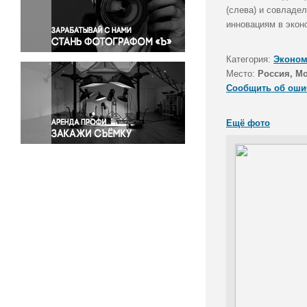
Правосудие
(слева) и совладе
инновациям в экон
Происшествия и конфликты
Религия
Категория:
Эконом
Светская жизнь
Место:
Россия, Мо
Спорт
Сообщить об оши
Экология
Экономика и бизнес
Ещё фото