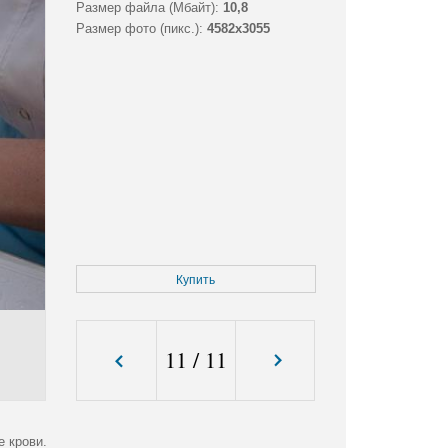
Размер файла (Мбайт):
10,8
Размер фото (пикс.):
4582x3055
Купить
11
/
11
е крови.