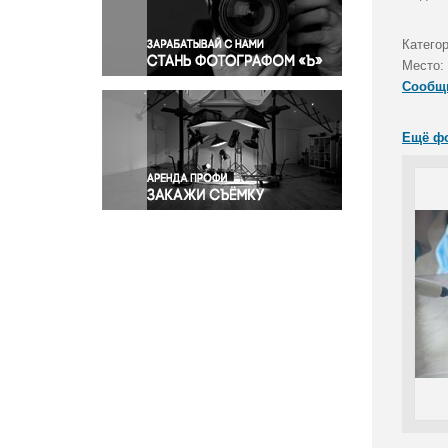
Правосудие
Происшествия и конфликты
Категор
Религия
Место:
Сообщ
Светская жизнь
Спорт
Ещё ф
Экология
Экономика и бизнес