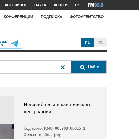
АВТОПИЛОТ
НАУКА
ДЕНЬГИ
UK
КОНФЕРЕНЦИИ
ПОДПИСКА
ФОТОАГЕНТСТВО
RU
EN
Найти
Новосибирский клинический
центр крови
Код фото:
KNO_003788_00015_1
Формат файла:
jpg