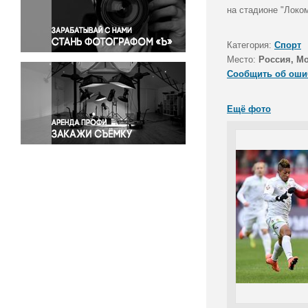
Правосудие
на стадионе "Локом
Происшествия и конфликты
Религия
Категория:
Спорт
Место:
Россия, М
Светская жизнь
Сообщить об оши
Спорт
Экология
Ещё фото
Экономика и бизнес