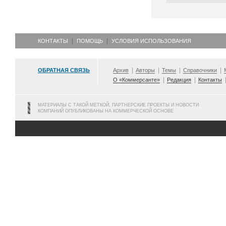
КОНТАКТЫ
ПОМОЩЬ
УСЛОВИЯ ИСПОЛЬЗОВАНИЯ
ОБРАТНАЯ СВЯЗЬ
Архив
Авторы
Темы
Справочники
О «Коммерсанте»
Редакция
Контакты
МАТЕРИАЛЫ С ТАКОЙ МЕТКОЙ, ПАРТНЕРСКИЕ ПРОЕКТЫ И НОВОСТИ
КОМПАНИЙ ОПУБЛИКОВАНЫ НА КОММЕРЧЕСКОЙ ОСНОВЕ