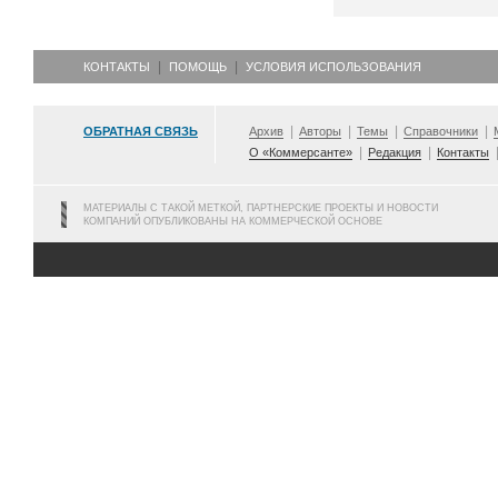
КОНТАКТЫ
ПОМОЩЬ
УСЛОВИЯ ИСПОЛЬЗОВАНИЯ
ОБРАТНАЯ СВЯЗЬ
Архив
Авторы
Темы
Справочники
О «Коммерсанте»
Редакция
Контакты
МАТЕРИАЛЫ С ТАКОЙ МЕТКОЙ, ПАРТНЕРСКИЕ ПРОЕКТЫ И НОВОСТИ
КОМПАНИЙ ОПУБЛИКОВАНЫ НА КОММЕРЧЕСКОЙ ОСНОВЕ