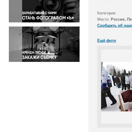
Правосудие
Происшествия и конфликты
Категория:
Религия
Место:
Россия, П
Сообщить об оши
Светская жизнь
Спорт
Ещё фото
Экология
Экономика и бизнес