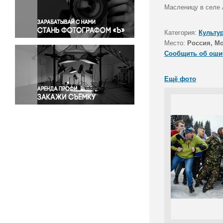
Правосудие
Масленицу в селе 
Происшествия и конфликты
Религия
Категория:
Культу
Место:
Россия, Мо
Светская жизнь
Сообщить об оши
Спорт
Экология
Ещё фото
Экономика и бизнес