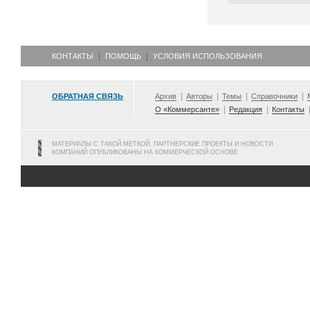
КОНТАКТЫ
ПОМОЩЬ
УСЛОВИЯ ИСПОЛЬЗОВАНИЯ
ОБРАТНАЯ СВЯЗЬ
Архив
Авторы
Темы
Справочники
О «Коммерсанте»
Редакция
Контакты
МАТЕРИАЛЫ С ТАКОЙ МЕТКОЙ, ПАРТНЕРСКИЕ ПРОЕКТЫ И НОВОСТИ
КОМПАНИЙ ОПУБЛИКОВАНЫ НА КОММЕРЧЕСКОЙ ОСНОВЕ