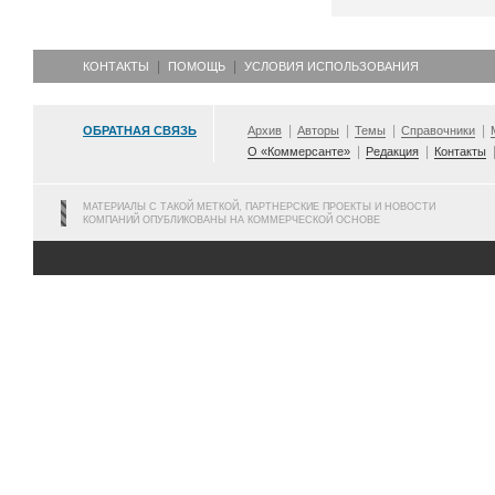
КОНТАКТЫ
ПОМОЩЬ
УСЛОВИЯ ИСПОЛЬЗОВАНИЯ
ОБРАТНАЯ СВЯЗЬ
Архив
Авторы
Темы
Справочники
О «Коммерсанте»
Редакция
Контакты
МАТЕРИАЛЫ С ТАКОЙ МЕТКОЙ, ПАРТНЕРСКИЕ ПРОЕКТЫ И НОВОСТИ
КОМПАНИЙ ОПУБЛИКОВАНЫ НА КОММЕРЧЕСКОЙ ОСНОВЕ