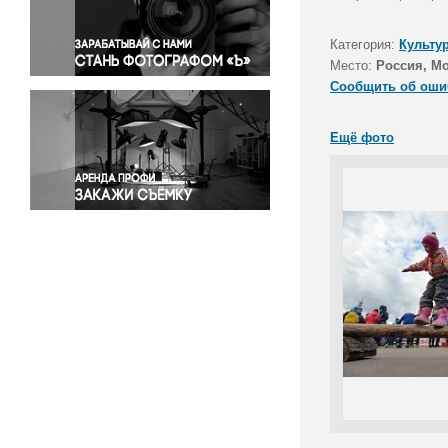
Правосудие
Происшествия и конфликты
Категория:
Культу
Религия
Место:
Россия, М
Сообщить об оши
Светская жизнь
Спорт
Ещё фото
Экология
Экономика и бизнес