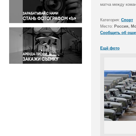
Правосудие
матча между коман
Происшествия и конфликты
Религия
Категория:
Спорт
Место:
Россия, М
Светская жизнь
Сообщить об оши
Спорт
Экология
Ещё фото
Экономика и бизнес