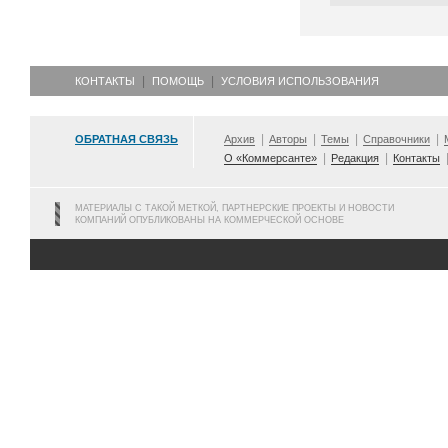
КОНТАКТЫ
ПОМОЩЬ
УСЛОВИЯ ИСПОЛЬЗОВАНИЯ
ОБРАТНАЯ СВЯЗЬ
Архив
Авторы
Темы
Справочники
О «Коммерсанте»
Редакция
Контакты
МАТЕРИАЛЫ С ТАКОЙ МЕТКОЙ, ПАРТНЕРСКИЕ ПРОЕКТЫ И НОВОСТИ
КОМПАНИЙ ОПУБЛИКОВАНЫ НА КОММЕРЧЕСКОЙ ОСНОВЕ