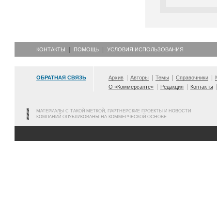
КОНТАКТЫ
ПОМОЩЬ
УСЛОВИЯ ИСПОЛЬЗОВАНИЯ
ОБРАТНАЯ СВЯЗЬ
Архив
Авторы
Темы
Справочники
О «Коммерсанте»
Редакция
Контакты
МАТЕРИАЛЫ С ТАКОЙ МЕТКОЙ, ПАРТНЕРСКИЕ ПРОЕКТЫ И НОВОСТИ
КОМПАНИЙ ОПУБЛИКОВАНЫ НА КОММЕРЧЕСКОЙ ОСНОВЕ