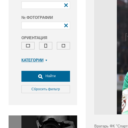
№ ФОТОГРАФИИ
ОРИЕНТАЦИЯ
КАТЕГОРИИ
Армия и ВПК
Досуг, туризм и отдых
Найти
Культура
Медицина
Сбросить фильтр
Наука
Образование
Общество
Окружающая среда
Политика
Вратарь ФК "Спарт