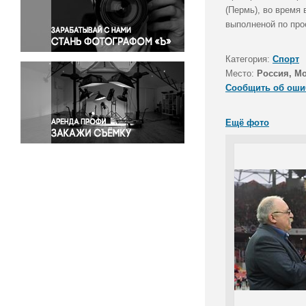
Правосудие
(Пермь), во время 
выполненой по про
Происшествия и конфликты
Религия
Категория:
Спорт
Светская жизнь
Место:
Россия, М
Спорт
Сообщить об оши
Экология
Экономика и бизнес
Ещё фото