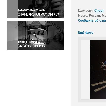
Правосудие
Происшествия и конфликты
Категория:
Спорт
Религия
Место:
Россия, М
Сообщить об оши
Светская жизнь
Спорт
Ещё фото
Экология
Экономика и бизнес