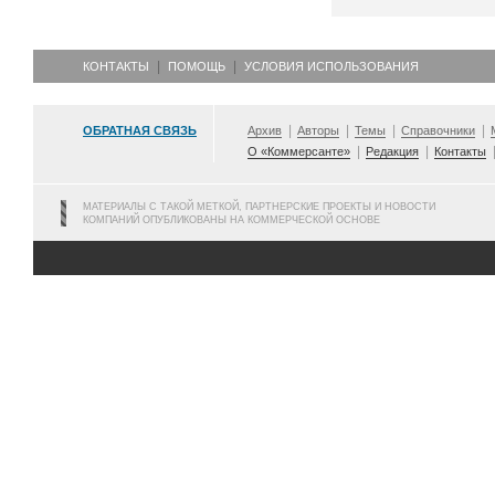
КОНТАКТЫ
ПОМОЩЬ
УСЛОВИЯ ИСПОЛЬЗОВАНИЯ
ОБРАТНАЯ СВЯЗЬ
Архив
Авторы
Темы
Справочники
О «Коммерсанте»
Редакция
Контакты
МАТЕРИАЛЫ С ТАКОЙ МЕТКОЙ, ПАРТНЕРСКИЕ ПРОЕКТЫ И НОВОСТИ
КОМПАНИЙ ОПУБЛИКОВАНЫ НА КОММЕРЧЕСКОЙ ОСНОВЕ