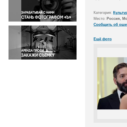
Правосудие
Происшествия и конфликты
Категория:
Культу
Религия
Место:
Россия, М
Сообщить об оши
Светская жизнь
Спорт
Ещё фото
Экология
Экономика и бизнес