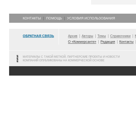
КОНТАКТЫ
ПОМОЩЬ
УСЛОВИЯ ИСПОЛЬЗОВАНИЯ
ОБРАТНАЯ СВЯЗЬ
Архив
Авторы
Темы
Справочники
О «Коммерсанте»
Редакция
Контакты
МАТЕРИАЛЫ С ТАКОЙ МЕТКОЙ, ПАРТНЕРСКИЕ ПРОЕКТЫ И НОВОСТИ
КОМПАНИЙ ОПУБЛИКОВАНЫ НА КОММЕРЧЕСКОЙ ОСНОВЕ