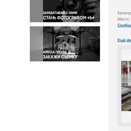
Правосудие
Происшествия и конфликты
Катего
Религия
Место:
Сообщ
Светская жизнь
Спорт
Ещё ф
Экология
Экономика и бизнес