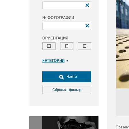
№ ФОТОГРАФИИ
ОРИЕНТАЦИЯ
КАТЕГОРИИ
Армия и ВПК
Досуг, туризм и отдых
Найти
Культура
Медицина
Сбросить фильтр
Наука
Образование
Общество
Окружающая среда
Политика
Презен