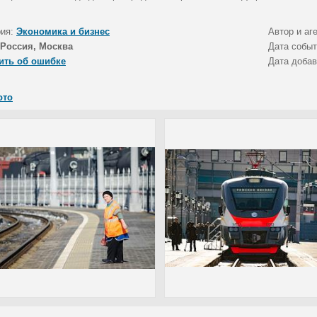
рия:
Экономика и бизнес
Автор и аг
Россия, Москва
Дата собы
ить об ошибке
Дата доба
ото