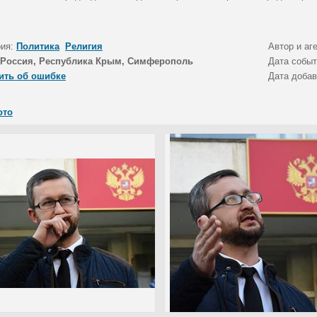
рия:
Политика
Религия
Автор и аг
Россия, Республика Крым, Симферополь
Дата собы
ить об ошибке
Дата доба
ото