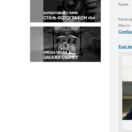
Правосудие
Крым.
Происшествия и конфликты
Религия
Катего
Место:
Светская жизнь
Сообщ
Спорт
Экология
Ещё ф
Экономика и бизнес