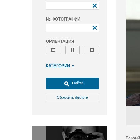
№ ФОТОГРАФИИ
ОРИЕНТАЦИЯ
КАТЕГОРИИ
Армия и ВПК
Досуг, туризм и отдых
Найти
Культура
Медицина
Сбросить фильтр
Наука
Образование
Общество
Окружающая среда
Политика
Первый