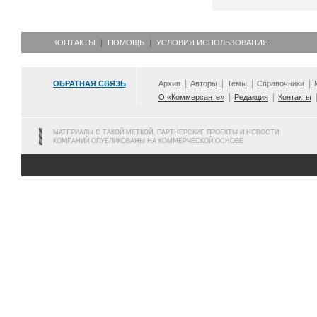
КОНТАКТЫ
ПОМОЩЬ
УСЛОВИЯ ИСПОЛЬЗОВАНИЯ
ОБРАТНАЯ СВЯЗЬ
Архив
Авторы
Темы
Справочники
О «Коммерсанте»
Редакция
Контакты
МАТЕРИАЛЫ С ТАКОЙ МЕТКОЙ, ПАРТНЕРСКИЕ ПРОЕКТЫ И НОВОСТИ
КОМПАНИЙ ОПУБЛИКОВАНЫ НА КОММЕРЧЕСКОЙ ОСНОВЕ