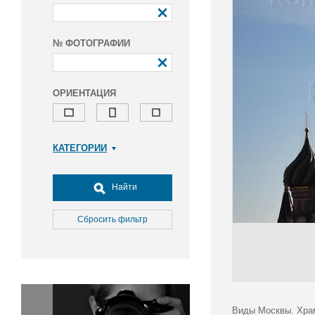
№ ФОТОГРАФИИ
ОРИЕНТАЦИЯ
КАТЕГОРИИ
Армия и ВПК
Досуг, туризм и отдых
Найти
Культура
Медицина
Сбросить фильтр
Наука
Образование
Общество
Окружающая среда
Политика
Виды Москвы. Храм