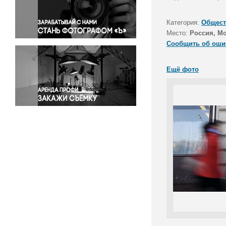
Правосудие
Происшествия и конфликты
Категория:
Общест
Религия
Место:
Россия, М
Сообщить об оши
Светская жизнь
Спорт
Ещё фото
Экология
Экономика и бизнес