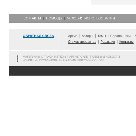
КОНТАКТЫ
ПОМОЩЬ
УСЛОВИЯ ИСПОЛЬЗОВАНИЯ
ОБРАТНАЯ СВЯЗЬ
Архив
Авторы
Темы
Справочники
О «Коммерсанте»
Редакция
Контакты
МАТЕРИАЛЫ С ТАКОЙ МЕТКОЙ, ПАРТНЕРСКИЕ ПРОЕКТЫ И НОВОСТИ
КОМПАНИЙ ОПУБЛИКОВАНЫ НА КОММЕРЧЕСКОЙ ОСНОВЕ