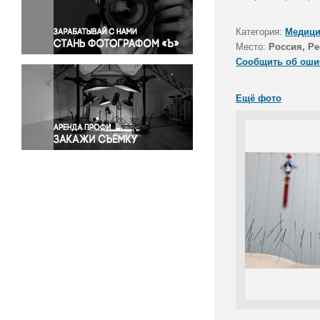
Правосудие
Происшествия и конфликты
Категория:
Медици
Религия
Место:
Россия, Р
Сообщить об оши
Светская жизнь
Спорт
Ещё фото
Экология
Экономика и бизнес