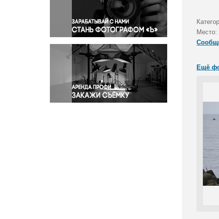
Правосудие
Происшествия и конфликты
Катего
Религия
Место:
Сообщ
Светская жизнь
Спорт
Ещё ф
Экология
Экономика и бизнес