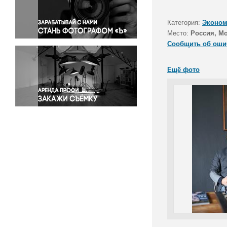
Правосудие
Происшествия и конфликты
Категория:
Эконом
Религия
Место:
Россия, М
Сообщить об оши
Светская жизнь
Спорт
Ещё фото
Экология
Экономика и бизнес