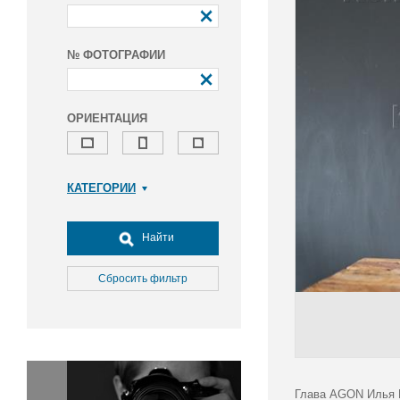
№ ФОТОГРАФИИ
ОРИЕНТАЦИЯ
КАТЕГОРИИ
Армия и ВПК
Досуг, туризм и отдых
Найти
Культура
Медицина
Сбросить фильтр
Наука
Образование
Общество
Окружающая среда
Политика
Глава AGON Илья 