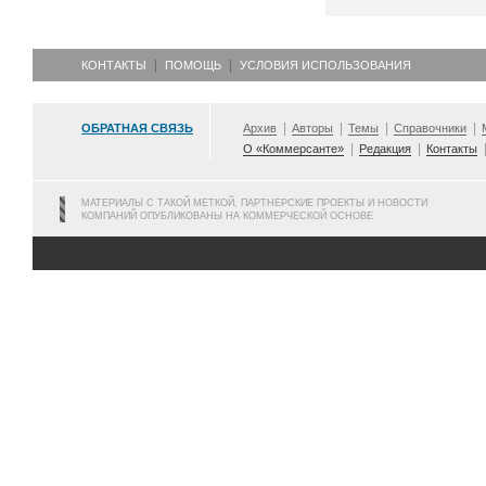
КОНТАКТЫ
ПОМОЩЬ
УСЛОВИЯ ИСПОЛЬЗОВАНИЯ
ОБРАТНАЯ СВЯЗЬ
Архив
Авторы
Темы
Справочники
О «Коммерсанте»
Редакция
Контакты
МАТЕРИАЛЫ С ТАКОЙ МЕТКОЙ, ПАРТНЕРСКИЕ ПРОЕКТЫ И НОВОСТИ
КОМПАНИЙ ОПУБЛИКОВАНЫ НА КОММЕРЧЕСКОЙ ОСНОВЕ