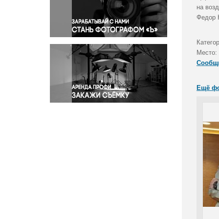
Правосудие
на воз
Федор 
Происшествия и конфликты
Религия
Катего
Светская жизнь
Место:
Спорт
Сообщ
Экология
Экономика и бизнес
Ещё ф