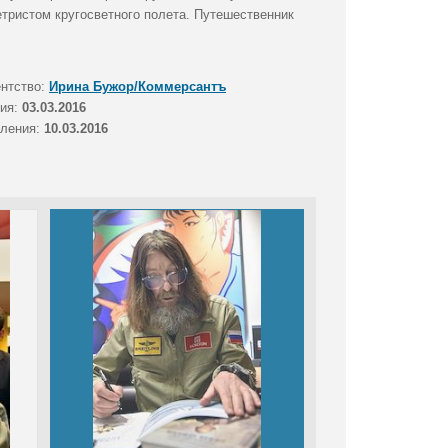
етристом кругосветного полета. Путешественник
ентство:
Ирина Бужор/Коммерсантъ
тия:
03.03.2016
вления:
10.03.2016