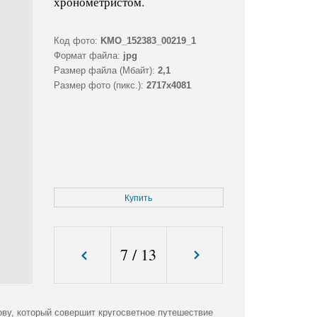
хронометристом.
Код фото:
KMO_152383_00219_1
Формат файла:
jpg
Размер файла (Мбайт):
2,1
Размер фото (пикс.):
2717x4081
Купить
7
/
13
ову, который совершит кругосветное путешествие