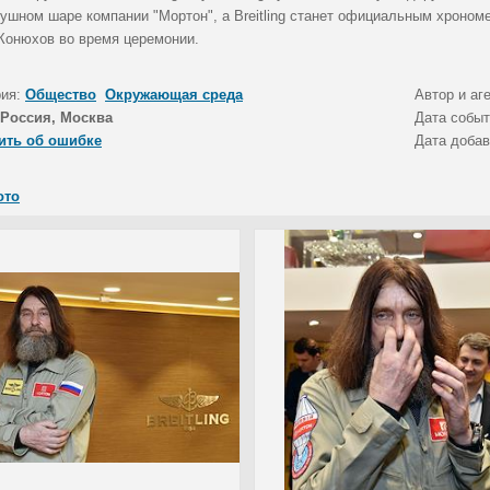
душном шаре компании "Мортон", а Breitling станет официальным хроном
Конюхов во время церемонии.
рия:
Общество
Окружающая среда
Автор и аг
Россия, Москва
Дата собы
ить об ошибке
Дата доба
ото