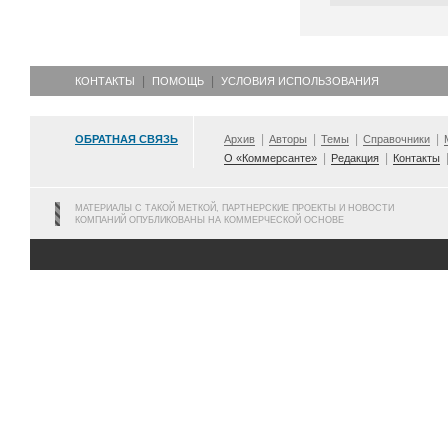
КОНТАКТЫ
ПОМОЩЬ
УСЛОВИЯ ИСПОЛЬЗОВАНИЯ
ОБРАТНАЯ СВЯЗЬ
Архив
Авторы
Темы
Справочники
О «Коммерсанте»
Редакция
Контакты
МАТЕРИАЛЫ С ТАКОЙ МЕТКОЙ, ПАРТНЕРСКИЕ ПРОЕКТЫ И НОВОСТИ
КОМПАНИЙ ОПУБЛИКОВАНЫ НА КОММЕРЧЕСКОЙ ОСНОВЕ