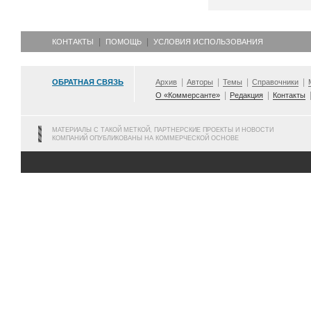
КОНТАКТЫ
ПОМОЩЬ
УСЛОВИЯ ИСПОЛЬЗОВАНИЯ
ОБРАТНАЯ СВЯЗЬ
Архив
Авторы
Темы
Справочники
О «Коммерсанте»
Редакция
Контакты
МАТЕРИАЛЫ С ТАКОЙ МЕТКОЙ, ПАРТНЕРСКИЕ ПРОЕКТЫ И НОВОСТИ
КОМПАНИЙ ОПУБЛИКОВАНЫ НА КОММЕРЧЕСКОЙ ОСНОВЕ