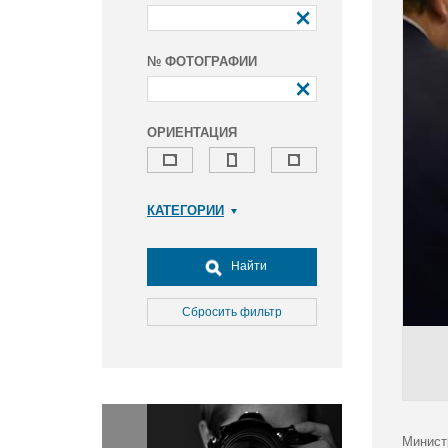
№ ФОТОГРАФИИ
ОРИЕНТАЦИЯ
КАТЕГОРИИ
Армия и ВПК
Досуг, туризм и отдых
Найти
Культура
Медицина
Сбросить фильтр
Наука
Образование
Общество
Окружающая среда
Политика
Минист