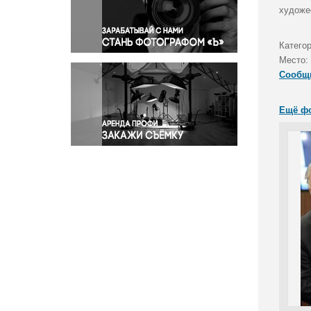
Правосудие
художе
Происшествия и конфликты
Религия
Категор
Место:
Светская жизнь
Сообщ
Спорт
Экология
Ещё ф
Экономика и бизнес