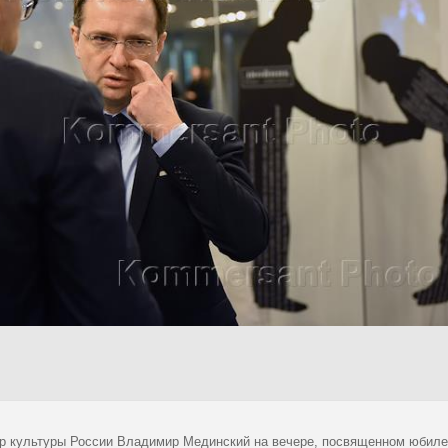
р культуры России Владимир Мединский на вечере, посвященном юбиле