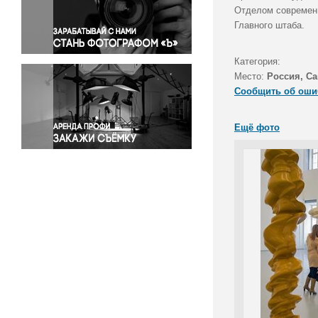
Правосудие
Отделом современн
Главного штаба.
Происшествия и конфликты
Религия
Категория:
Светская жизнь
Место:
Россия, Са
Спорт
Сообщить об оши
Экология
Экономика и бизнес
Ещё фото