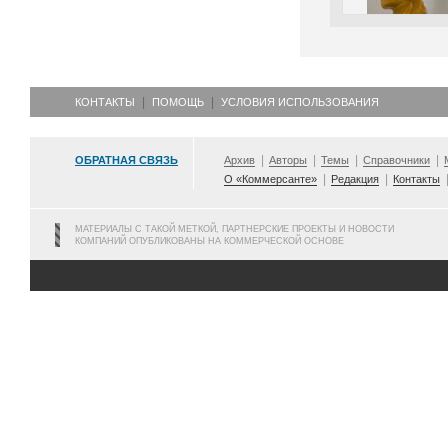
КОНТАКТЫ
ПОМОЩЬ
УСЛОВИЯ ИСПОЛЬЗОВАНИЯ
ОБРАТНАЯ СВЯЗЬ
Архив
Авторы
Темы
Справочники
О «Коммерсанте»
Редакция
Контакты
МАТЕРИАЛЫ С ТАКОЙ МЕТКОЙ, ПАРТНЕРСКИЕ ПРОЕКТЫ И НОВОСТИ
КОМПАНИЙ ОПУБЛИКОВАНЫ НА КОММЕРЧЕСКОЙ ОСНОВЕ