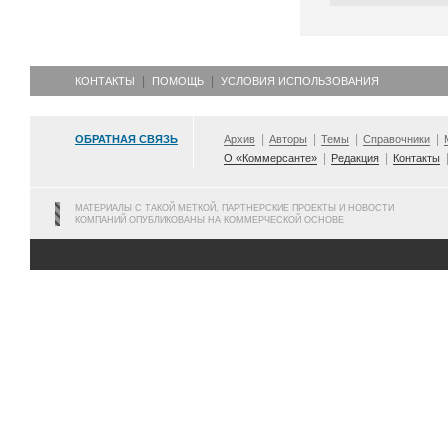
КОНТАКТЫ
ПОМОЩЬ
УСЛОВИЯ ИСПОЛЬЗОВАНИЯ
ОБРАТНАЯ СВЯЗЬ
Архив
Авторы
Темы
Справочники
О «Коммерсанте»
Редакция
Контакты
МАТЕРИАЛЫ С ТАКОЙ МЕТКОЙ, ПАРТНЕРСКИЕ ПРОЕКТЫ И НОВОСТИ
КОМПАНИЙ ОПУБЛИКОВАНЫ НА КОММЕРЧЕСКОЙ ОСНОВЕ