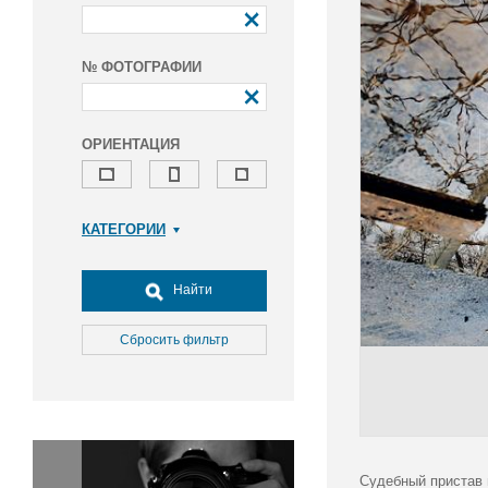
№ ФОТОГРАФИИ
ОРИЕНТАЦИЯ
КАТЕГОРИИ
Армия и ВПК
Досуг, туризм и отдых
Найти
Культура
Медицина
Сбросить фильтр
Наука
Образование
Общество
Окружающая среда
Политика
Судебный пристав 