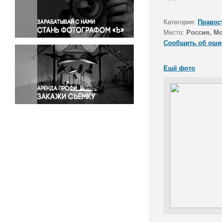
Правосудие
Происшествия и конфликты
Категория:
Правос
Религия
Место:
Россия, М
Сообщить об оши
Светская жизнь
Спорт
Ещё фото
Экология
Экономика и бизнес