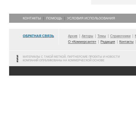
КОНТАКТЫ
ПОМОЩЬ
УСЛОВИЯ ИСПОЛЬЗОВАНИЯ
ОБРАТНАЯ СВЯЗЬ
Архив
Авторы
Темы
Справочники
О «Коммерсанте»
Редакция
Контакты
МАТЕРИАЛЫ С ТАКОЙ МЕТКОЙ, ПАРТНЕРСКИЕ ПРОЕКТЫ И НОВОСТИ
КОМПАНИЙ ОПУБЛИКОВАНЫ НА КОММЕРЧЕСКОЙ ОСНОВЕ