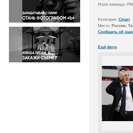
Правосудие
Игрок команды УНИ
Происшествия и конфликты
Религия
Категория:
Спорт
Место:
Россия, Та
Светская жизнь
Сообщить об оши
Спорт
Экология
Ещё фото
Экономика и бизнес