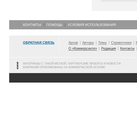
КОНТАКТЫ
ПОМОЩЬ
УСЛОВИЯ ИСПОЛЬЗОВАНИЯ
ОБРАТНАЯ СВЯЗЬ
Архив
Авторы
Темы
Справочники
О «Коммерсанте»
Редакция
Контакты
МАТЕРИАЛЫ С ТАКОЙ МЕТКОЙ, ПАРТНЕРСКИЕ ПРОЕКТЫ И НОВОСТИ
КОМПАНИЙ ОПУБЛИКОВАНЫ НА КОММЕРЧЕСКОЙ ОСНОВЕ