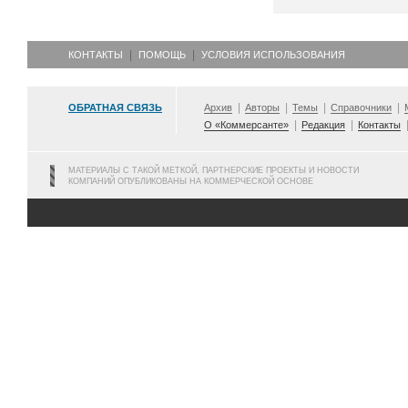
КОНТАКТЫ
ПОМОЩЬ
УСЛОВИЯ ИСПОЛЬЗОВАНИЯ
ОБРАТНАЯ СВЯЗЬ
Архив
Авторы
Темы
Справочники
О «Коммерсанте»
Редакция
Контакты
МАТЕРИАЛЫ С ТАКОЙ МЕТКОЙ, ПАРТНЕРСКИЕ ПРОЕКТЫ И НОВОСТИ
КОМПАНИЙ ОПУБЛИКОВАНЫ НА КОММЕРЧЕСКОЙ ОСНОВЕ