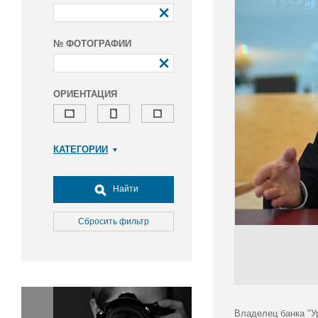
№ ФОТОГРАФИИ
ОРИЕНТАЦИЯ
КАТЕГОРИИ
Армия и ВПК
Досуг, туризм и отдых
Найти
Культура
Медицина
Сбросить фильтр
Наука
Образование
Общество
Окружающая среда
Политика
Владелец банка "У