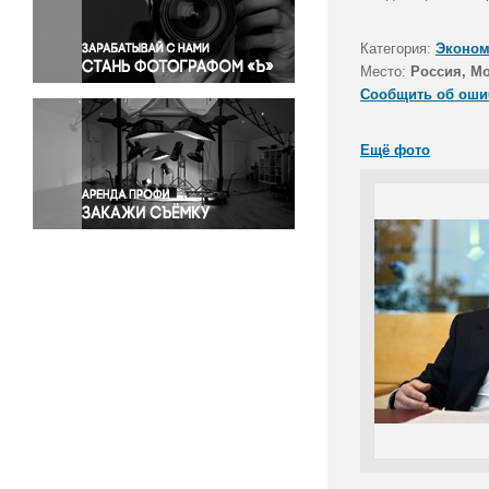
Правосудие
Происшествия и конфликты
Категория:
Эконом
Религия
Место:
Россия, М
Сообщить об оши
Светская жизнь
Спорт
Ещё фото
Экология
Экономика и бизнес