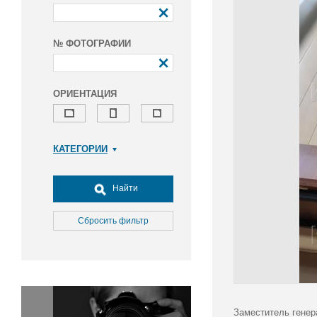
№ ФОТОГРАФИИ
ОРИЕНТАЦИЯ
КАТЕГОРИИ
Армия и ВПК
Досуг, туризм и отдых
Найти
Культура
Медицина
Сбросить фильтр
Наука
Образование
Общество
Окружающая среда
Политика
Заместитель генер