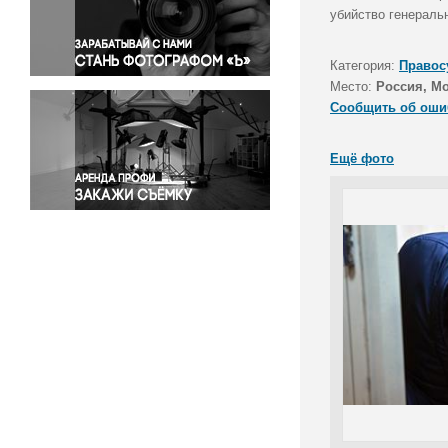
Правосудие
убийство генераль
Происшествия и конфликты
Религия
Категория:
Правос
Место:
Россия, М
Светская жизнь
Сообщить об оши
Спорт
Экология
Ещё фото
Экономика и бизнес