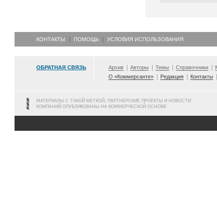
КОНТАКТЫ
ПОМОЩЬ
УСЛОВИЯ ИСПОЛЬЗОВАНИЯ
ОБРАТНАЯ СВЯЗЬ
Архив
Авторы
Темы
Справочники
О «Коммерсанте»
Редакция
Контакты
МАТЕРИАЛЫ С ТАКОЙ МЕТКОЙ, ПАРТНЕРСКИЕ ПРОЕКТЫ И НОВОСТИ
КОМПАНИЙ ОПУБЛИКОВАНЫ НА КОММЕРЧЕСКОЙ ОСНОВЕ