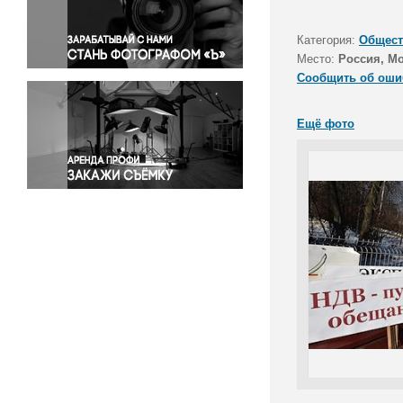
Правосудие
Происшествия и конфликты
Категория:
Общест
Религия
Место:
Россия, М
Сообщить об оши
Светская жизнь
Спорт
Ещё фото
Экология
Экономика и бизнес