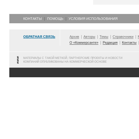
КОНТАКТЫ
ПОМОЩЬ
УСЛОВИЯ ИСПОЛЬЗОВАНИЯ
ОБРАТНАЯ СВЯЗЬ
Архив
Авторы
Темы
Справочники
О «Коммерсанте»
Редакция
Контакты
МАТЕРИАЛЫ С ТАКОЙ МЕТКОЙ, ПАРТНЕРСКИЕ ПРОЕКТЫ И НОВОСТИ
КОМПАНИЙ ОПУБЛИКОВАНЫ НА КОММЕРЧЕСКОЙ ОСНОВЕ