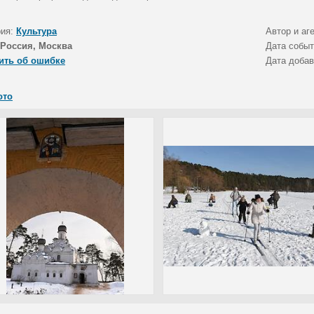
рия:
Культура
Автор и аг
Россия, Москва
Дата собы
ить об ошибке
Дата доба
ото