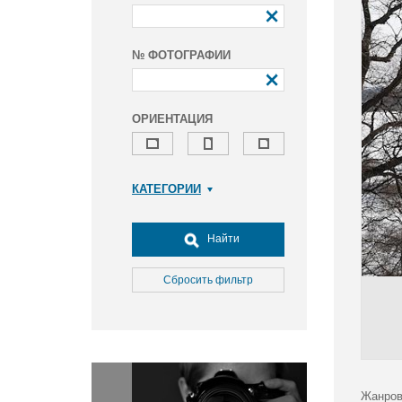
№ ФОТОГРАФИИ
ОРИЕНТАЦИЯ
КАТЕГОРИИ
Армия и ВПК
Досуг, туризм и отдых
Найти
Культура
Медицина
Сбросить фильтр
Наука
Образование
Общество
Окружающая среда
Политика
Жанров