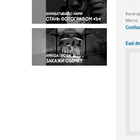
Правосудие
Происшествия и конфликты
Катего
Религия
Место:
Сообщ
Светская жизнь
Спорт
Ещё ф
Экология
Экономика и бизнес