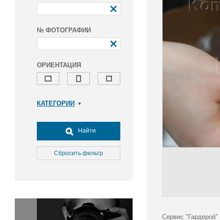
№ ФОТОГРАФИИ
ОРИЕНТАЦИЯ
КАТЕГОРИИ
Армия и ВПК
Досуг, туризм и отдых
Найти
Культура
Медицина
Сбросить фильтр
Наука
Образование
Общество
Окружающая среда
Политика
Сервис "Гардероб"