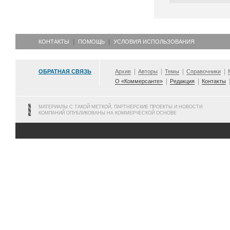
КОНТАКТЫ
ПОМОЩЬ
УСЛОВИЯ ИСПОЛЬЗОВАНИЯ
ОБРАТНАЯ СВЯЗЬ
Архив
Авторы
Темы
Справочники
О «Коммерсанте»
Редакция
Контакты
МАТЕРИАЛЫ С ТАКОЙ МЕТКОЙ, ПАРТНЕРСКИЕ ПРОЕКТЫ И НОВОСТИ
КОМПАНИЙ ОПУБЛИКОВАНЫ НА КОММЕРЧЕСКОЙ ОСНОВЕ