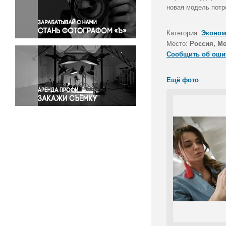
Правосудие
новая модель потр
Происшествия и конфликты
Религия
Категория:
Эконом
Место:
Россия, М
Светская жизнь
Сообщить об оши
Спорт
Экология
Ещё фото
Экономика и бизнес