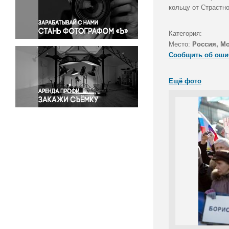
Правосудие
кольцу от Страстн
Происшествия и конфликты
Религия
Категория:
Место:
Россия, М
Светская жизнь
Сообщить об оши
Спорт
Экология
Ещё фото
Экономика и бизнес