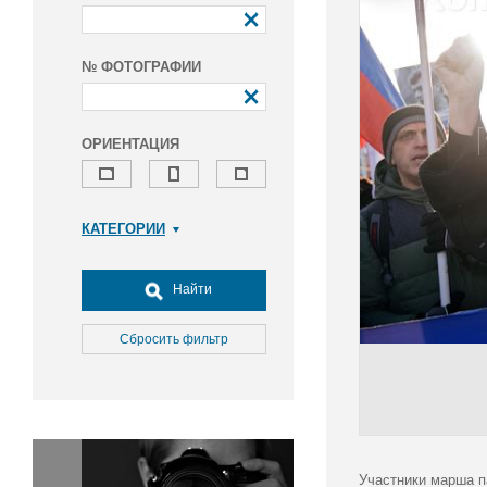
№ ФОТОГРАФИИ
ОРИЕНТАЦИЯ
КАТЕГОРИИ
Армия и ВПК
Досуг, туризм и отдых
Найти
Культура
Медицина
Сбросить фильтр
Наука
Образование
Общество
Окружающая среда
Политика
Участники марша п