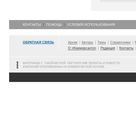
КОНТАКТЫ
ПОМОЩЬ
УСЛОВИЯ ИСПОЛЬЗОВАНИЯ
ОБРАТНАЯ СВЯЗЬ
Архив
Авторы
Темы
Справочники
О «Коммерсанте»
Редакция
Контакты
МАТЕРИАЛЫ С ТАКОЙ МЕТКОЙ, ПАРТНЕРСКИЕ ПРОЕКТЫ И НОВОСТИ
КОМПАНИЙ ОПУБЛИКОВАНЫ НА КОММЕРЧЕСКОЙ ОСНОВЕ