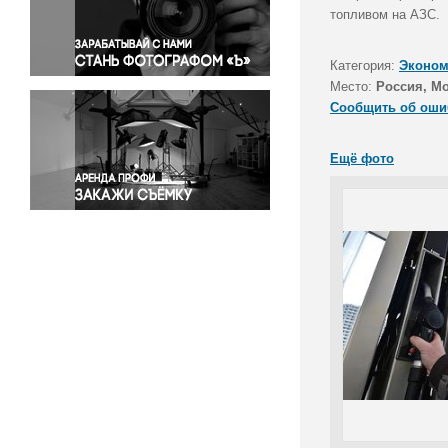
Правосудие
топливом на АЗС.
Происшествия и конфликты
Религия
Категория:
Эконом
Место:
Россия, М
Светская жизнь
Сообщить об оши
Спорт
Экология
Ещё фото
Экономика и бизнес