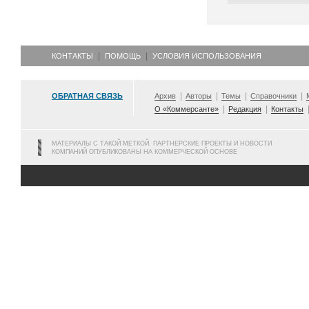
КОНТАКТЫ
ПОМОЩЬ
УСЛОВИЯ ИСПОЛЬЗОВАНИЯ
ОБРАТНАЯ СВЯЗЬ
Архив
Авторы
Темы
Справочники
О «Коммерсанте»
Редакция
Контакты
МАТЕРИАЛЫ С ТАКОЙ МЕТКОЙ, ПАРТНЕРСКИЕ ПРОЕКТЫ И НОВОСТИ
КОМПАНИЙ ОПУБЛИКОВАНЫ НА КОММЕРЧЕСКОЙ ОСНОВЕ