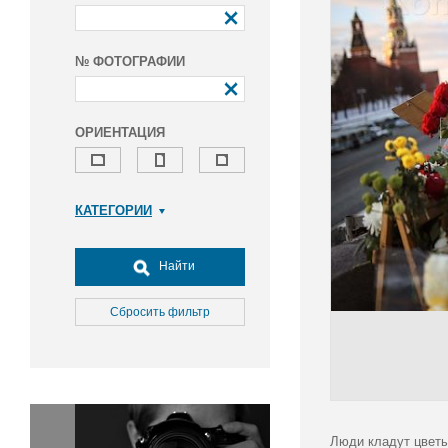
№ ФОТОГРАФИИ
ОРИЕНТАЦИЯ
КАТЕГОРИИ
Армия и ВПК
Досуг, туризм и отдых
Найти
Культура
Медицина
Сбросить фильтр
Наука
Образование
Общество
Окружающая среда
Политика
Люди кладут цветы