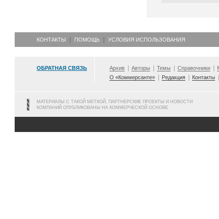
КОНТАКТЫ
ПОМОЩЬ
УСЛОВИЯ ИСПОЛЬЗОВАНИЯ
ОБРАТНАЯ СВЯЗЬ
Архив
Авторы
Темы
Справочники
О «Коммерсанте»
Редакция
Контакты
МАТЕРИАЛЫ С ТАКОЙ МЕТКОЙ, ПАРТНЕРСКИЕ ПРОЕКТЫ И НОВОСТИ
КОМПАНИЙ ОПУБЛИКОВАНЫ НА КОММЕРЧЕСКОЙ ОСНОВЕ