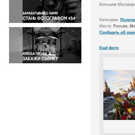
Правосудие
Большом Москворе
Происшествия и конфликты
Религия
Категория:
Полити
Место:
Россия, М
Светская жизнь
Сообщить об оши
Спорт
Экология
Ещё фото
Экономика и бизнес