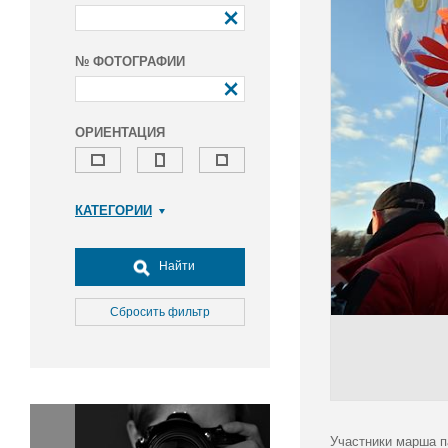
№ ФОТОГРАФИИ
ОРИЕНТАЦИЯ
КАТЕГОРИИ
Армия и ВПК
Досуг, туризм и отдых
Найти
Культура
Медицина
Сбросить фильтр
Наука
Образование
Общество
Окружающая среда
Политика
Участники марша п