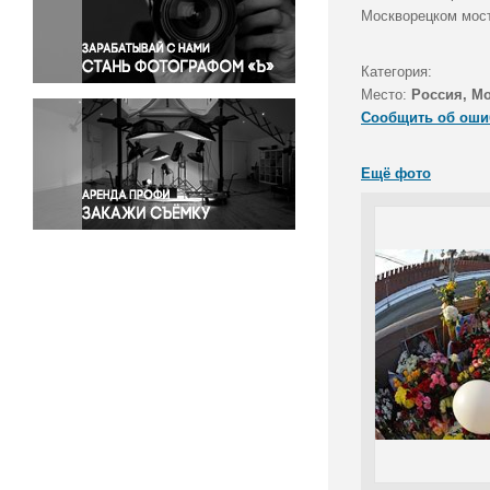
Правосудие
Москворецком мост
Происшествия и конфликты
Религия
Категория:
Место:
Россия, М
Светская жизнь
Сообщить об оши
Спорт
Экология
Ещё фото
Экономика и бизнес