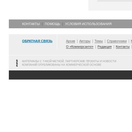
КОНТАКТЫ
ПОМОЩЬ
УСЛОВИЯ ИСПОЛЬЗОВАНИЯ
ОБРАТНАЯ СВЯЗЬ
Архив
Авторы
Темы
Справочники
О «Коммерсанте»
Редакция
Контакты
МАТЕРИАЛЫ С ТАКОЙ МЕТКОЙ, ПАРТНЕРСКИЕ ПРОЕКТЫ И НОВОСТИ
КОМПАНИЙ ОПУБЛИКОВАНЫ НА КОММЕРЧЕСКОЙ ОСНОВЕ