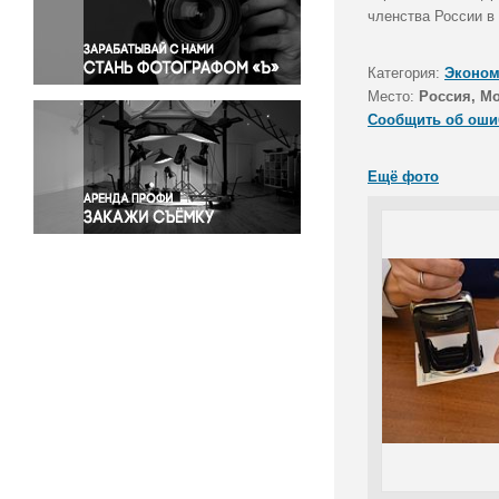
Правосудие
членства России в
Происшествия и конфликты
Религия
Категория:
Эконом
Место:
Россия, М
Светская жизнь
Сообщить об оши
Спорт
Экология
Ещё фото
Экономика и бизнес