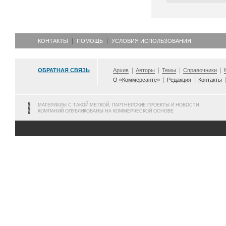
КОНТАКТЫ
ПОМОЩЬ
УСЛОВИЯ ИСПОЛЬЗОВАНИЯ
ОБРАТНАЯ СВЯЗЬ
Архив
Авторы
Темы
Справочники
О «Коммерсанте»
Редакция
Контакты
МАТЕРИАЛЫ С ТАКОЙ МЕТКОЙ, ПАРТНЕРСКИЕ ПРОЕКТЫ И НОВОСТИ
КОМПАНИЙ ОПУБЛИКОВАНЫ НА КОММЕРЧЕСКОЙ ОСНОВЕ