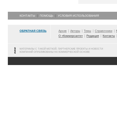
КОНТАКТЫ
ПОМОЩЬ
УСЛОВИЯ ИСПОЛЬЗОВАНИЯ
ОБРАТНАЯ СВЯЗЬ
Архив
Авторы
Темы
Справочники
О «Коммерсанте»
Редакция
Контакты
МАТЕРИАЛЫ С ТАКОЙ МЕТКОЙ, ПАРТНЕРСКИЕ ПРОЕКТЫ И НОВОСТИ
КОМПАНИЙ ОПУБЛИКОВАНЫ НА КОММЕРЧЕСКОЙ ОСНОВЕ