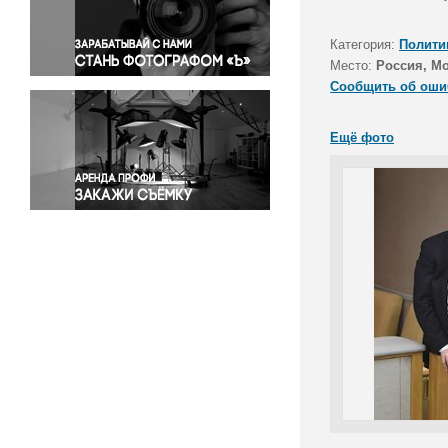
Правосудие
Происшествия и конфликты
Категория:
Полити
Религия
Место:
Россия, М
Сообщить об оши
Светская жизнь
Спорт
Ещё фото
Экология
Экономика и бизнес