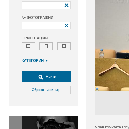
№ ФОТОГРАФИИ
ОРИЕНТАЦИЯ
КАТЕГОРИИ
Армия и ВПК
Досуг, туризм и отдых
Найти
Культура
Медицина
Сбросить фильтр
Наука
Образование
Общество
Окружающая среда
Политика
Член комитета Гос