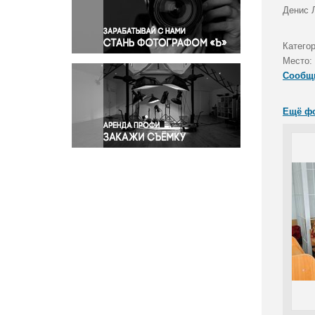
Правосудие
Денис 
Происшествия и конфликты
Религия
Категор
Место:
Светская жизнь
Сообщ
Спорт
Экология
Ещё ф
Экономика и бизнес