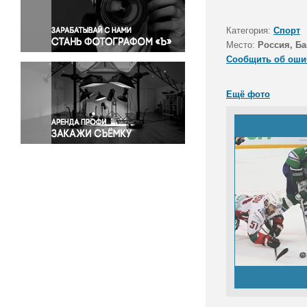
Правосудие
Происшествия и конфликты
Категория:
Спорт
Религия
Место:
Россия, Ба
Сообщить об оши
Светская жизнь
Спорт
Ещё фото
Экология
Экономика и бизнес