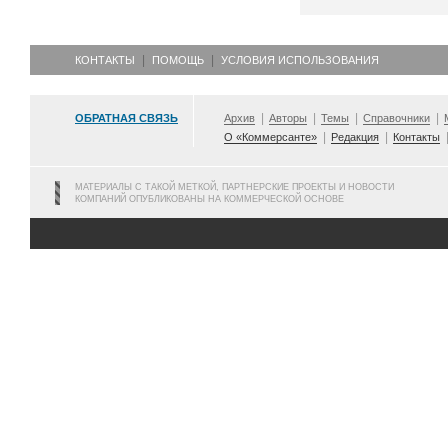
КОНТАКТЫ
ПОМОЩЬ
УСЛОВИЯ ИСПОЛЬЗОВАНИЯ
ОБРАТНАЯ СВЯЗЬ
Архив
Авторы
Темы
Справочники
О «Коммерсанте»
Редакция
Контакты
МАТЕРИАЛЫ С ТАКОЙ МЕТКОЙ, ПАРТНЕРСКИЕ ПРОЕКТЫ И НОВОСТИ
КОМПАНИЙ ОПУБЛИКОВАНЫ НА КОММЕРЧЕСКОЙ ОСНОВЕ