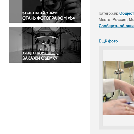
Правосудие
Происшествия и конфликты
Категория:
Общест
Религия
Место:
Россия, М
Сообщить об оши
Светская жизнь
Спорт
Ещё фото
Экология
Экономика и бизнес