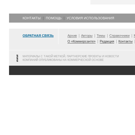
КОНТАКТЫ
ПОМОЩЬ
УСЛОВИЯ ИСПОЛЬЗОВАНИЯ
ОБРАТНАЯ СВЯЗЬ
Архив
Авторы
Темы
Справочники
О «Коммерсанте»
Редакция
Контакты
МАТЕРИАЛЫ С ТАКОЙ МЕТКОЙ, ПАРТНЕРСКИЕ ПРОЕКТЫ И НОВОСТИ
КОМПАНИЙ ОПУБЛИКОВАНЫ НА КОММЕРЧЕСКОЙ ОСНОВЕ